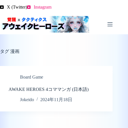
コ
X (Twitter)
Instagram
ン
テ
ン
ツ
へ
ス
キ
ッ
タグ
漫画
プ
Board Game
AWAKE HEROES 4コママンガ (日本語)
Jokeido
2024年11月18日