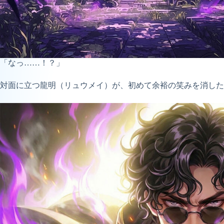
「なっ……！？」
対面に立つ龍明（リュウメイ）が、初めて余裕の笑みを消した