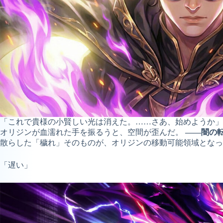
「これで貴様の小賢しい光は消えた。……さあ、始めようか」
オリジンが血濡れた手を振るうと、空間が歪んだ。
――闇の
散らした「穢れ」そのものが、オリジンの移動可能領域となっ
「遅い」