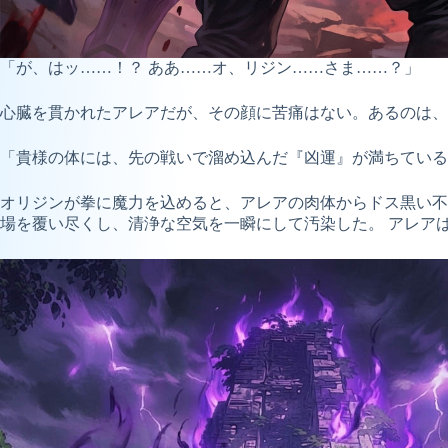
「が、はッ……！？ ああ……オ、リジン……さま……？」
心臓を貫かれたアレアだが、その顔に苦痛はない。あるのは、
「貴様の体には、先の戦いで溜め込んだ『凶運』が満ちている
オリジンが拳に魔力を込めると、アレアの肉体からドス黒い不
場を覆い尽くし、清浄な空気を一瞬にして汚染した。 アレア