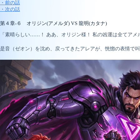
・前の話
・次の話
第４章-６ オリジン(アメルダ) VS 龍明(カタナ)
「素晴らしい……！ ああ、オリジン様！ 私の凶運は全てアメ
是音（ゼオン）を沈め、戻ってきたアレアが、恍惚の表情で叫