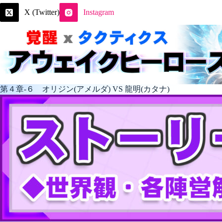
コ
X (Twitter)
Instagram
ン
テ
ン
ツ
へ
ス
キ
ッ
第４章-６ オリジン(アメルダ) VS 龍明(カタナ)
プ