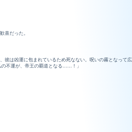
歓喜だった。
、彼は凶運に包まれているため死なない。呪いの霧となって広
私の不運が、帝王の覇道となる……！」