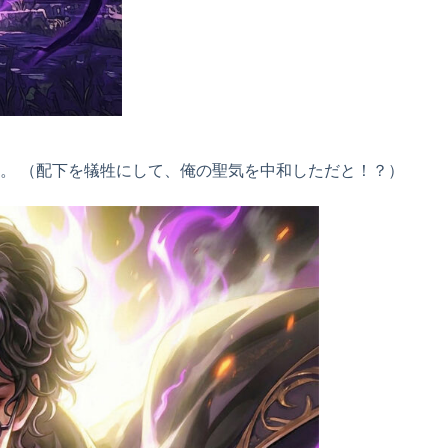
。 （配下を犠牲にして、俺の聖気を中和しただと！？）