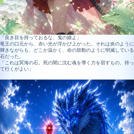
「良き目を持っておるな、鬼の娘よ」
竜王の口元から、赤い光が浮かび上がった。それは炎のように
輝きながらも、どこか温かく、命の鼓動のように明滅している
石だった。
「これは冥海の石。死の闇に沈む魂を導く力を宿すもの。持っ
て行くがよい」